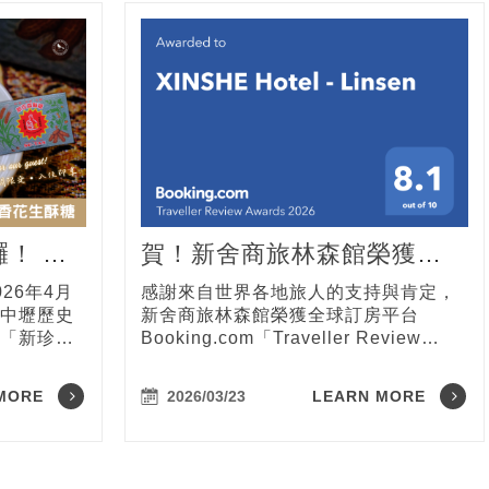
！ 入
賀！新舍商旅林森館榮獲
新珍香花
Booking.com 旅人評論獎
26年4月
感謝來自世界各地旅人的支持與肯定，
中壢歷史
新舍商旅林森館榮獲全球訂房平台
「新珍香
Booking.com「Traveller Review
相信，認
Awards 旅人評論獎」。這項獎項是依
尖開始。
據旅客於平台上留下的真實住宿評價所
MORE
2026/03/23
LEARN MORE
記憶，也
評選，象徵旅人對住宿品質與服務體驗
最誠摯的
的高度肯定。