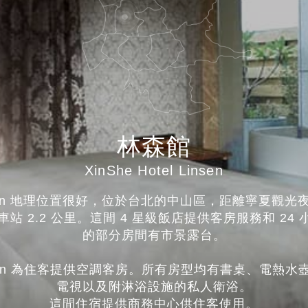
林森館
XinShe Hotel Linsen
- Linsen 地理位置很好，位於台北的中山區，距離寧夏觀光
北車站 2.2 公里。這間 4 星級飯店提供客房服務和 2
的部分房間有市景露台。
 - Linsen 為住客提供空調客房。所有房型均有書桌、電
電視以及附淋浴設施的私人衛浴。
這間住宿提供商務中心供住客使用。