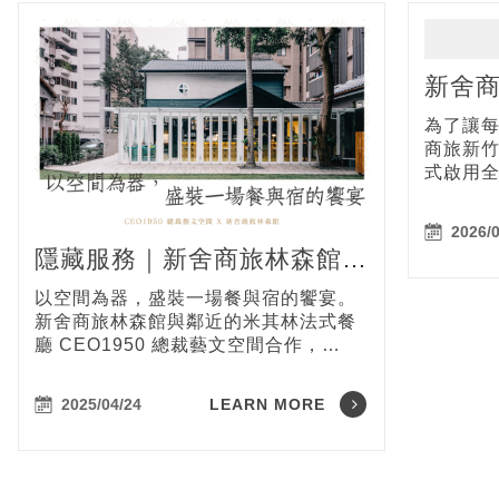
新舍
餐餐廳
為了讓
啟用
商旅新
式啟用
車服務
近旅客
2026/0
隱藏服務｜新舍商旅林森館幫
您安排米其林餐桌——
以空間為器，盛裝一場餐與宿的饗宴。
CEO1950 總裁藝文空間
新舍商旅林森館與鄰近的米其林法式餐
廳 CEO1950 總裁藝文空間合作，
CEO1950 總裁藝文空間前身為中央銀
行總裁徐柏園官邸，值得您入內感受老
2025/04/24
LEARN MORE
宅風範與時代的印記。即日起，凡入住
新舍商旅林森館，即可享有專屬的
CEO1950 訂位服務，另還贈送經典法
國麵包佐 ÉCHIRÉ 艾許奶油。