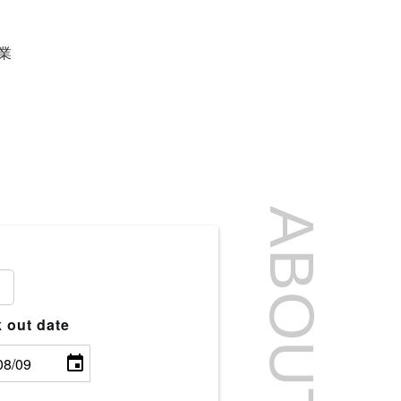
業
ABOUT US
 out date