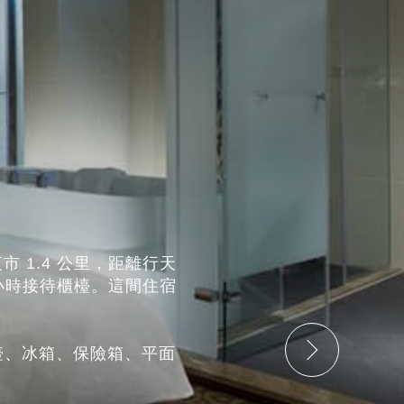
夜市 1.4 公里，距離行天
4 小時接待櫃檯。這間住宿
熱水壺、冰箱、保險箱、平面