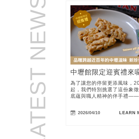
LATEST NEWS
中壢館限定迎賓禮來囉
住即享中壢名產——
為了讓您的停留更添風味，20
生酥糖
起，我們特別挑選了這份象徵
底蘊與職人精神的伴手禮——
花生酥糖」作為迎賓禮。我們
識一座城市最好的方式是從舌
2026/04/10
LEARN 
這份點心承載著中壢人的集體
是我們對每一位遠道而來賓客
歡迎。