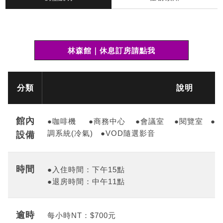
林森館｜休息訂房請點我
分類
說明
館內
●咖啡機 ●商務中心 ●會議室 ●閱覽室 ●高速
調系統(冷氣) ●VOD隨選影音
設備
時間
●入住時間：下午15點
●退房時間：中午11點
逾時
每小時
NT
：
$700
元