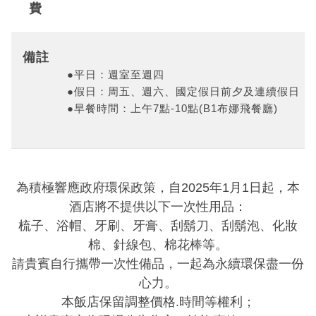
費
備註
●平日：週室至週四
●假日：周五、週六、國定假日前夕及連續假日
●早餐時間：上午7點-10點(B1布娜飛餐廳)
為積極響應政府環保政策，自
2025
年
1
月
1
日起，本
酒店將不提供以下一次性用品：
梳子、浴帽、牙刷、牙膏、刮鬍刀、刮鬍泡、化妝
棉、針線包、棉花棒等。
請貴賓自行攜帶一次性備品，一起為永續環保盡一份
心力。
本飯店保留調整價格
.
時間等權利；