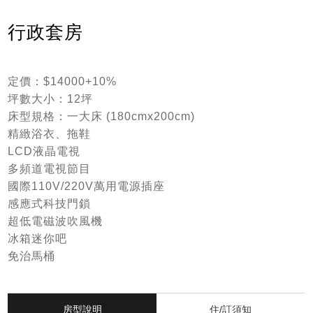
行政套房
定價：$14000+10%
坪數大小：12坪
床型規格：一大床 (180cmx200cm)
精緻浴衣、拖鞋
LCD液晶電視
多頻道電視節目
國際110V/220V萬用電源插座
感應式科技門鎖
超低電磁波吹風機
冰箱迷你吧
免治馬桶
房型說明
住/訂須知