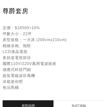
尊爵套房
定價：$16500+10%
坪數大小：22坪
床型規格：一大床 (200cmx210cm)
精緻浴袍、拖鞋
LCD液晶電視
多頻道電視節目
國際110V/220V萬用電源插座
感應式科技門鎖
超低電磁波吹風機
冰箱迷你吧
免治馬桶
房型說明
住/訂須知