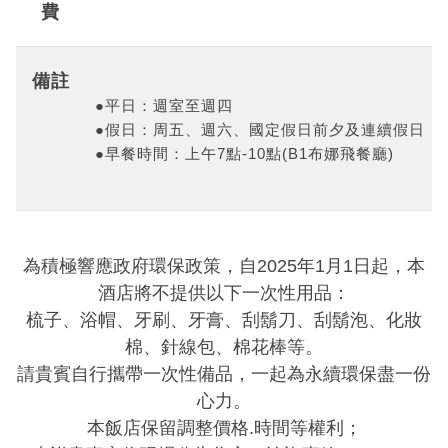
費
備註
●平日：週室至週四
●假日：周五、週六、國定假日前夕及連續假日
●早餐時間：上午7點-10點(B1布娜飛餐廳)
為積極響應政府環保政策，自
2025
年
1
月
1
日起，本
酒店將不提供以下一次性用品：
梳子、浴帽、牙刷、牙膏、刮鬍刀、刮鬍泡、化妝
棉、針線包、棉花棒等。
請貴賓自行攜帶一次性備品，一起為永續環保盡一份
心力。
本飯店保留調整價格
.
時間等權利；