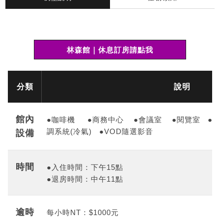
林森館｜休息訂房請點我
分類
說明
館內
●咖啡機 ●商務中心 ●會議室 ●閱覽室 ●高速
調系統(冷氣) ●VOD隨選影音
設備
時間
●入住時間：下午15點
●退房時間：中午11點
逾時
每小時
NT
：
$1000
元