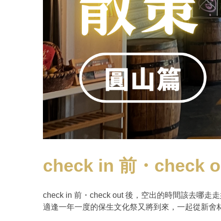
check in 前・che
check in 前・check out 後，空出的
適逢一年一度的保生文化祭又將到來，一起從新舍