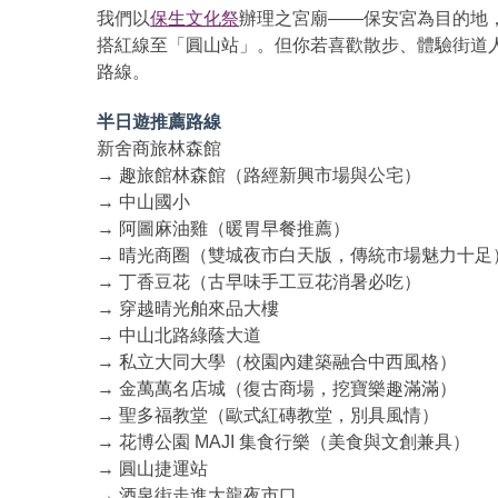
我們以
保生文化祭
辦理之宮廟——保安宮為目的地
搭紅線至「圓山站」。但你若喜歡散步、體驗街道
路線。
半日遊推薦路線
新舍商旅林森館
→ 趣旅館林森館（路經新興市場與公宅）
→ 中山國小
→ 阿圖麻油雞（暖胃早餐推薦）
→ 晴光商圈（雙城夜市白天版，傳統市場魅力十足
→ 丁香豆花（古早味手工豆花消暑必吃）
→ 穿越晴光舶來品大樓
→ 中山北路綠蔭大道
→ 私立大同大學（校園內建築融合中西風格）
→ 金萬萬名店城（復古商場，挖寶樂趣滿滿）
→ 聖多福教堂（歐式紅磚教堂，別具風情）
→ 花博公園 MAJI 集食行樂（美食與文創兼具）
→ 圓山捷運站
→ 酒泉街走進大龍夜市口