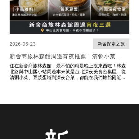
2026-06-23
之旅
新舍探索之旅
，
新舍商旅林森館周邊宵夜推薦｜清粥小菜、
202
蛋塔、深夜台菜一次收藏
家文
住在新舍商旅林森館，最不怕的就是晚上沒東西吃！林森
許多
北路與中山國小站周邊本來就是台北深夜美食密集區，從
..
清粥小菜、豆漿蛋塔到深夜台菜，都能在我們旅館附近...