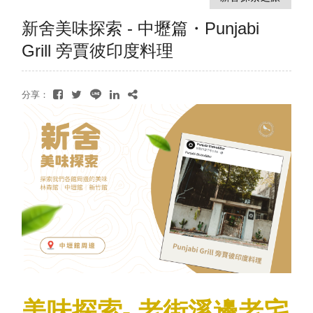
新舍美味探索 - 中壢篇・Punjabi
Grill 旁賈彼印度料理
分享：
美味探索- 老街溪邊老宅