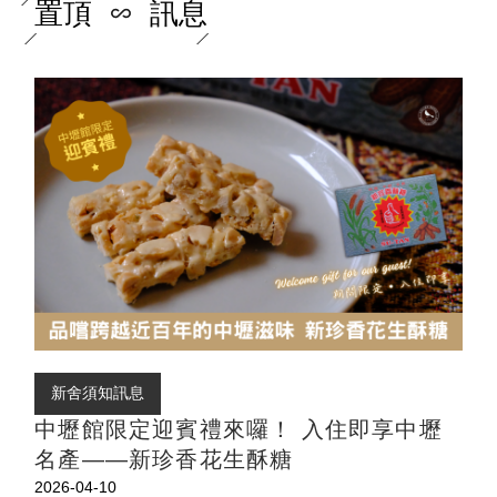
置頂
訊息
新舍須知訊息
中壢館限定迎賓禮來囉！ 入住即享中壢
名產——新珍香花生酥糖
2026-04-10